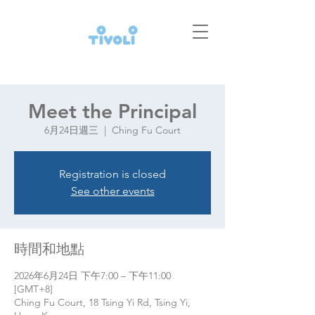
Meet the Principal
6月24日週三
  |  
Ching Fu Court
Registration is closed
See other events
時間和地點
2026年6月24日 下午7:00 – 下午11:00
[GMT+8]
Ching Fu Court, 18 Tsing Yi Rd, Tsing Yi,