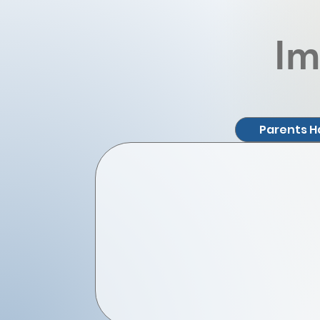
Im
Parents 