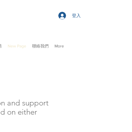
登入
請
New Page
聯絡我們
More
ion and support
ed on either