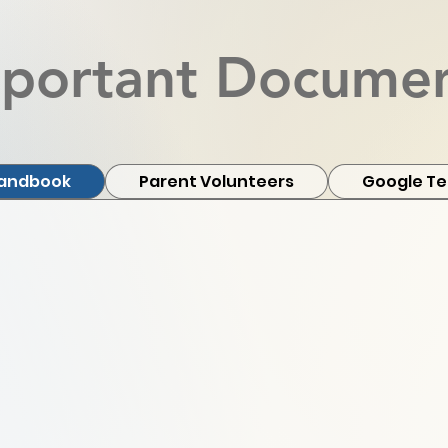
portant Docume
Handbook
Parent Volunteers
Google Te