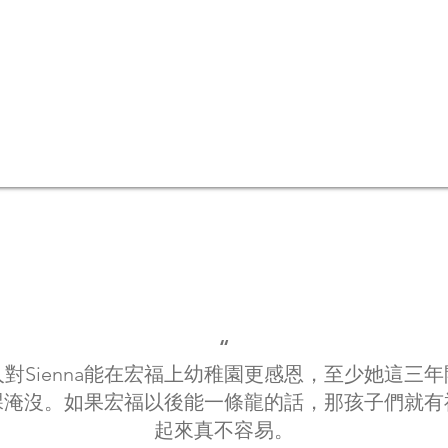
“
對Sienna能在宏福上幼稚園更感恩，至少她這三
課淹沒。如果宏福以後能一條龍的話，那孩子們就有
起來真不容易。