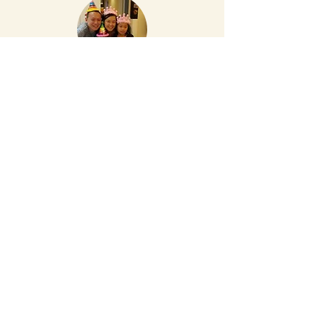
“
大家還記得四
年前嗎？要找一個學位讀書是非常困難的，不
知大家是否交了很多留位費呢？我們就是交了很多留位費
啊！幸好得到上天的眷顧，我們能夠入讀宏福幼稚園。正因
為入讀了宏福，我現在才知道和外面的幼稚園是截然不同
的，我還記得上學的第一天，芷琪穿了新校服，神氣地大踏
步、大踏步上學，我們和她一起上了一小時的課，之後很高
興地放學；到了第二天又一起上學，但卻和昨天的完全不同
了，因為完成了第一個環節後，老師便請我們要學習放手，
當小朋友投入去探索，跟隨老師活動後，我們就要一步一步
退後及轉身離開學校，將芷琪交給老師。嘩！那一刻，兩線
珍珠般大的眼淚，便滔滔不絕地滾了出來。當芷琪放學時，
她也是流著眼淚走出來的，神氣的樣子完全消失了，這情況
最少持續了兩星期。那時候，我們都手足無措，不知如何應
對！幸好，有一班很有經驗的老師，教我們如何渡過，以及
提醒我們這是幼兒成長必經的階段，一定要讓小朋友自己去
探索、適應，當小朋友對老師信任後，我們便可放心了。
芷琪就是這樣踏入了人生的第一個獨立階段，還記得讀K1
時，我們為芷琪報讀了全日班，這亦是一個精彩的決定！因
為全日班能讓她學習自理能力。那時候，芷琪長高了很多，
與同學相處的時間亦增加了，甚至更享受校園生活，最重
要、最重要就是學會了自律，因為小朋友在三、四歲的階