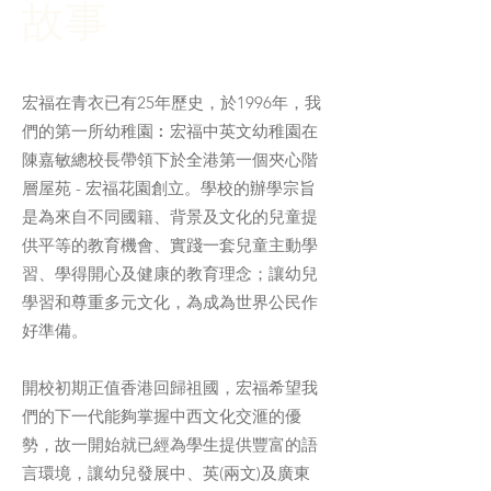
故事
宏福在青衣已有25年歷史，於1996年，我
們的第一所幼稚園︰宏福中英文幼稚園在
陳嘉敏總校長帶領下於全港第一個夾心階
層屋苑 - 宏福花園創立。學校的辦學宗旨
是為來自不同國籍、背景及文化的兒童提
供平等的教育機會、實踐一套兒童主動學
習、學得開心及健康的教育理念；讓幼兒
學習和尊重多元文化，為成為世界公民作
好準備。
開校初期正值香港回歸祖國，宏福希望我
們的下一代能夠掌握中西文化交滙的優
勢，故一開始就已經為學生提供豐富的語
言環境，讓幼兒發展中、英(兩文)及廣東