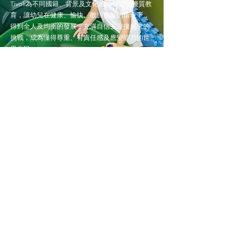
Tivoli為不同國籍、背景及文化的幼兒提供優質教
育，讓幼兒在健康、愉快、敢於創新的環境下，
得到全人及均衡的發展，充滿自信去迎接未來的
挑戰，成為懂得尊重、有責任感及應變能力的世
界公民。
了解更多
宏福中英文幼稚園(TK)
青衣青敬路75號宏福花園第四座地下
宏福幼稚園(青富) 宏福幼兒園(青
富) (TN)
青衣青富苑A座地下